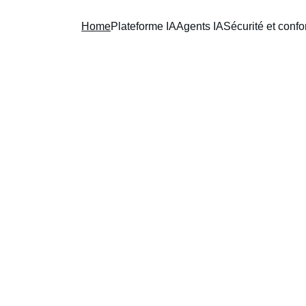
Home
Plateforme IA
Agents IA
Sécurité et confo
ISE, 
SSE.
ser et
étier.
uisse,
elle en